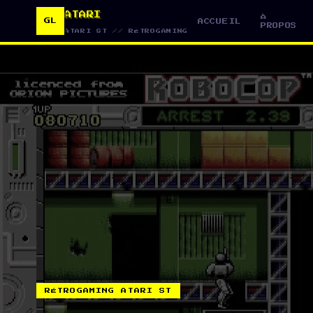
ATARI
À
GL
ACCUEIL
PROPOS
ATARI ST // RÉTROGAMING
Rechercher :
RÉTROGAMING ATARI ST