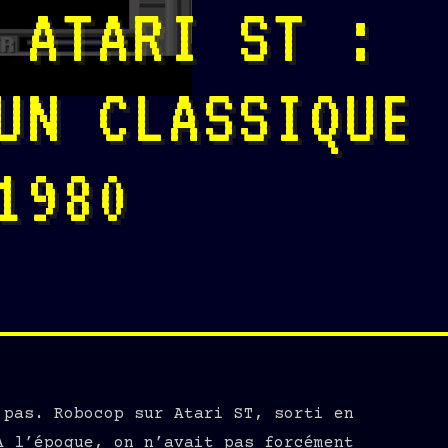
 ATARI ST :
UN CLASSIQUE
1980
 pas. Robocop sur Atari ST, sorti en
À l’époque, on n’avait pas forcément