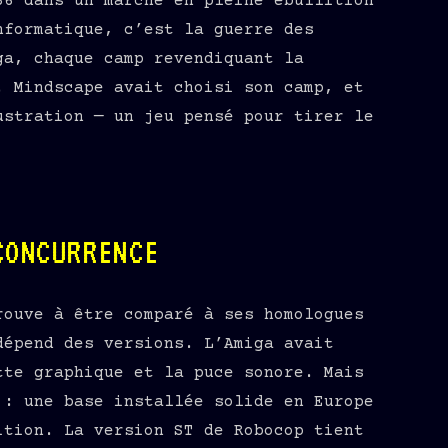
86 dans un marché en pleine ébullition
nformatique, c’est la guerre des
ga, chaque camp revendiquant la
. Mindscape avait choisi son camp, et
ustration — un jeu pensé pour tirer le
CONCURRENCE
rouve à être comparé à ses homologues
dépend des versions. L’Amiga avait
tte graphique et la puce sonore. Mais
 : une base installée solide en Europe
ition. La version ST de Robocop tient