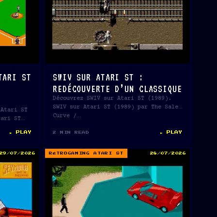
TARI ST
SWIV SUR ATARI ST :
REDÉCOUVERTE D’UN CLASSIQUE
Découvrez SWIV sur Atari ST (1989).
SWIV sur Atari ST (1989) par The Sales
 Atari ST
Curve /…
tari ST
► PLAY
► PLAY
2 MIN READ
29/07/2026
RÉTROGAMING ATARI ST
28/07/2026