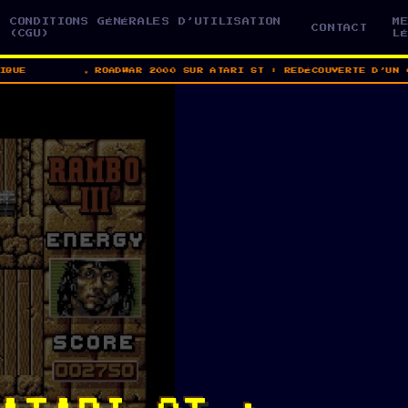
CONDITIONS GÉNÉRALES D’UTILISATION
M
CONTACT
(CGU)
L
UE
ROADWAR 2000 SUR ATARI ST : REDÉCOUVERTE D’UN CL