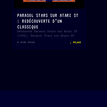
PARASOL STARS SUR ATARI ST
: REDÉCOUVERTE D’UN
CLASSIQUE
Découvrez Parasol Stars sur Atari ST
(1992). Parasol Stars sur Atari ST
(1992) par Ocean /…
► PLAY
2 MIN READ