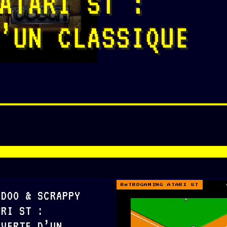
ATARI ST :
’UN CLASSIQUE
RÉTROGAMING ATARI ST
 DOO & SCRAPPY
ARI ST :
UVERTE D’UN