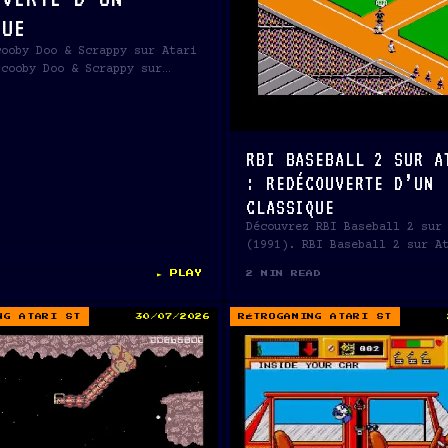
QUE
cooby Doo & Scrappy sur Atari
Scooby Doo & Scrappy sur
RBI BASEBALL 2 SUR A
: REDÉCOUVERTE D’UN
CLASSIQUE
Découvrez RBI Baseball 2 sur
(1991). RBI Baseball 2 sur A
(1991) par…
► PLAY
2 MIN READ
NG ATARI ST
30/07/2026
RÉTROGAMING ATARI ST