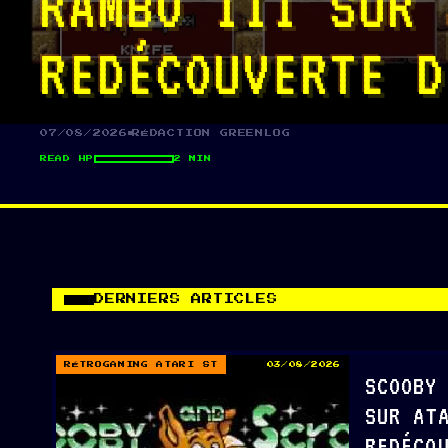
RAMBO III SUR 
REDÉCOUVERTE D
07/08/2026
RÉDACTION GREENLOG
READ HP
2 MIN
DERNIERS ARTICLES
RÉTROGAMING ATARI ST
03/08/2026
SCOOBY
SUR AT
REDÉCO