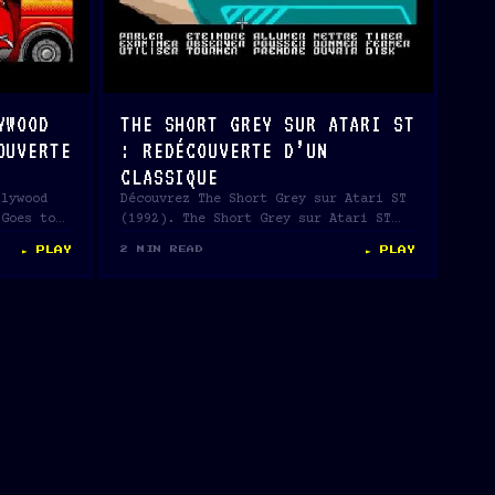
YWOOD
THE SHORT GREY SUR ATARI ST
OUVERTE
: REDÉCOUVERTE D’UN
CLASSIQUE
llywood
Découvrez The Short Grey sur Atari ST
 Goes to
(1992). The Short Grey sur Atari ST
(1992) par…
► PLAY
► PLAY
2 MIN READ