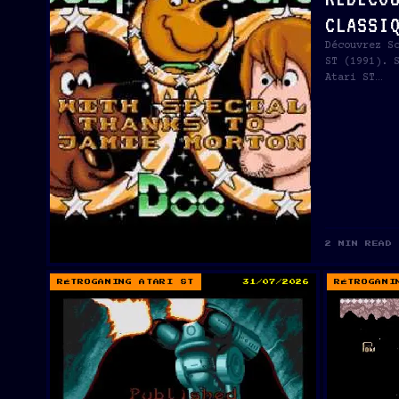
CLASSI
Découvrez S
ST (1991). 
Atari ST…
2 MIN READ
RÉTROGAMING ATARI ST
31/07/2026
RÉTROGAMI