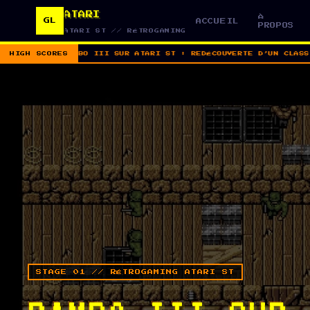
ATARI
À
GL
ACCUEIL
PROPOS
ATARI ST // RÉTROGAMING
HIGH SCORES
RAMBO III SUR ATARI ST : REDÉCOUVERTE D’UN CLASSIQ
Rechercher :
STAGE 01 // RÉTROGAMING ATARI ST