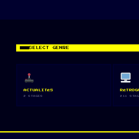
SELECT GENRE
ACTUALITÉS
RÉTROG
2 STAGES
211 STA