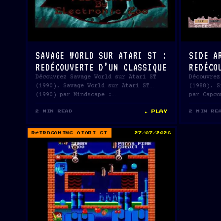
SAVAGE WORLD SUR ATARI ST :
SIDE A
REDÉCOUVERTE D’UN CLASSIQUE
REDÉCO
Découvrez Savage World sur Atari ST
Découvrez
(1990). Savage World sur Atari ST
(1988). S
(1990) par Mindscape :…
par Capco
► PLAY
2 MIN READ
2 MIN RE
RÉTROGAMING ATARI ST
27/07/2026