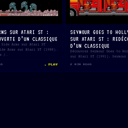
RMS SUR ATARI ST :
SEYMOUR GOES TO HOLL
UVERTE D’UN CLASSIQUE
SUR ATARI ST : REDÉC
D’UN CLASSIQUE
 Side Arms sur Atari ST
ide Arms sur Atari ST (1988)
Découvrez Seymour Goes to Ho
m /…
sur Atari ST (1991). Seymour
Hollywood sur Atari ST…
► PLAY
AD
2 MIN READ